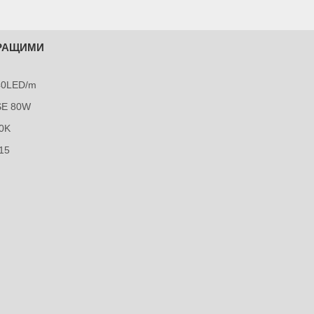
КРАЩИМИ
240LED/m
SE 80W
0K
15