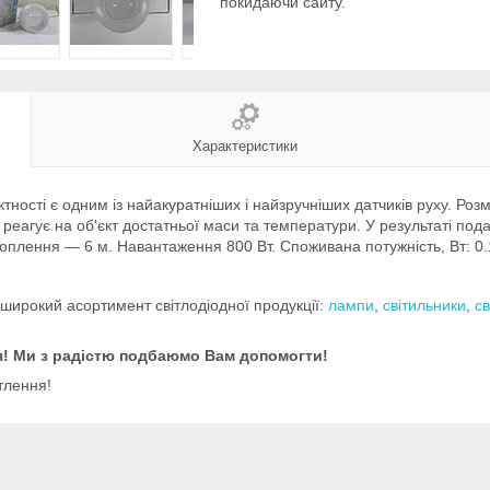
покидаючи сайту.
Характеристики
ності є одним із найакуратніших і найзручніших датчиків руху. Роз
реагує на об'єкт достатньої маси та температури. У результаті под
оплення — 6 м. Навантаження 800 Вт. Споживана потужність, Вт: 0.
ирокий асортимент світлодіодної продукції:
лампи
,
світильники
,
св
ся! Ми з радістю подбаюмо Вам допомогти!
тлення!