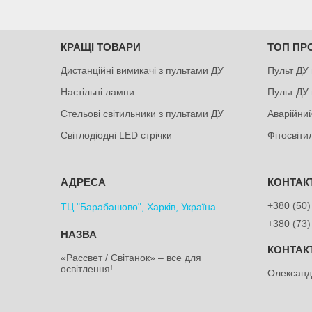
КРАЩІ ТОВАРИ
ТОП ПР
Дистанційні вимикачі з пультами ДУ
Пульт ДУ 
Настільні лампи
Пульт ДУ 
Стельові світильники з пультами ДУ
Аварійний
Світлодіодні LED стрічки
Фітосвіт
+380 (50)
ТЦ "Барабашово", Харків, Україна
+380 (73)
«Рассвет / Світанок» – все для
освітлення!
Олексан