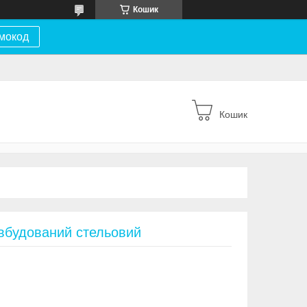
Кошик
мокод
Кошик
вбудований стельовий