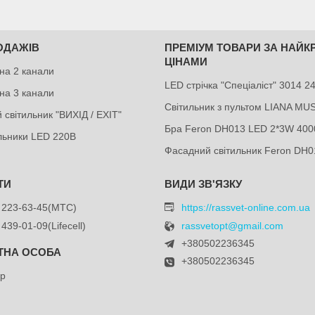
ОДАЖІВ
ПРЕМІУМ ТОВАРИ ЗА НАЙ
ЦІНАМИ
на 2 канали
LED стрічка "Спеціаліст" 3014 
на 3 канали
Світильник з пультом LIANA MU
 світильник "ВИХІД / EXIT"
Бра Feron DH013 LED 2*3W 400
ильники LED 220В
Фасадний світильник Feron DH0
 223-63-45
МТС
https://rassvet-online.com.ua
 439-01-09
Lifecell
rassvetopt@gmail.com
+380502236345
+380502236345
др