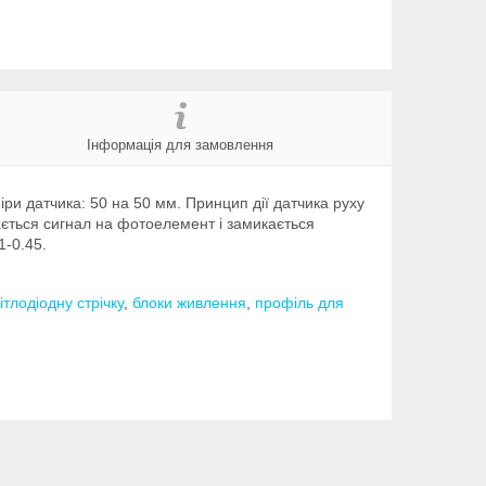
Інформація для замовлення
міри датчика: 50 на 50 мм.
Принцип дії датчика руху
ається сигнал на фотоелемент і замикається
1-0.45.
ітлодіодну стрічку
,
блоки живлення
,
профіль для