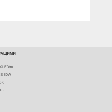
КРАЩИМИ
240LED/m
SE 80W
0K
15