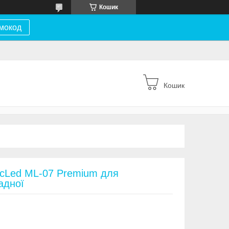
Кошик
мокод
Кошик
icLed ML-07 Premium для
адної