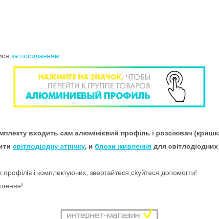
тися
за посиланням
:
мплекту входить сам алюмінієвий профіль і розсіювач (кришка
пити
світлодіодну стрічку
, и
блоки живлення
для світлодіодних 
х профілів і комплектуючих, звертайтеся,ckуйтеся допомогти!
тлення!