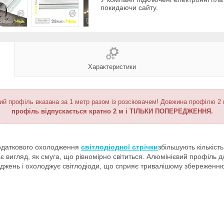
покидаючи сайту.
Характеристики
ий профіль вказана за 1 метр разом із розсіювачем! Довжина профілю 2 
профіль відпускається кратно 2 м і ТІЛЬКИ ПОПЕРЕДЖЕННЯ.
 додаткового охолодження
світлодіодної стрічки
збільшують кількіст
 вигляд, як смуга, що рівномірно світиться. Алюмінієвий профіль дл
коджень і охолоджує світлодіоди, що сприяє тривалішому збереженню