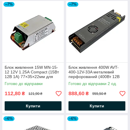
–7%
–7%
Блок живлення 15W MN-15-
Блок живлення 400W AVT-
12 12V 1.25А Compact (15Вт
400-12V-33A металевий
12В 1А) 77×35×22мм для
перфорований (400Вт 12В
світлодіодної LED стрічки,
33А) IP20 вузький
Готово до відправки
Готово до відправки 2 од.
модулів, лінійок
245×63×29мм для
світлодіодної LED стрічки
112,80
888,60
₴
₴
121,90 ₴
955,50 ₴
Купити
Купити
–6%
–6%