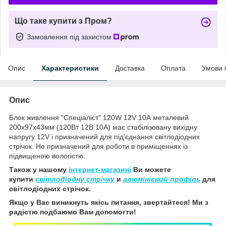
Що таке купити з Пром?
Замовлення під захистом
Опис
Характеристики
Доставка
Оплата
Умови 
Опис
Блок живлення "Спеціаліст" 120W 12V 10А металевий
200х97х43мм (120Вт 12В 10А) має стабілізовану вихідну
напругу 12V і призначений для під'єднання світлодіодних
стрічок. Не призначений для роботи в приміщеннях із
підвищеною вологістю.
Також у нашому
інтернет-магазині
Ви можете
купити
світлодіодну стрічку
и
алюмінієвий профіль
для
світлодіодних стрічок.
Якщо у Вас виникнуть якісь питання, звертайтеся! Ми з
радістю подбаюмо Вам допомогти!