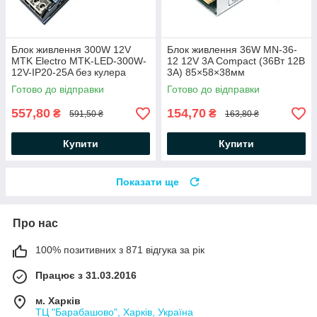
Блок живлення 300W 12V
Блок живлення 36W MN-36-
MTK Electro MTK-LED-300W-
12 12V 3A Compact (36Вт 12В
12V-IP20-25A без кулера
3А) 85×58×38мм
206х50х23мм (300Вт 12В
світлодіодної LED стрічки,
Готово до відправки
Готово до відправки
25А) для світлодіодної LED
модулів, лінійок
стрічки
557,80
154,70
₴
₴
591,50 ₴
163,80 ₴
Купити
Купити
Показати ще
Про нас
100% позитивних з 871 відгука за рік
Працює з 31.03.2016
м. Харків
ТЦ "Барабашово", Харків, Україна