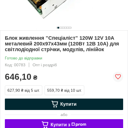
Блок живлення "Спеціаліст" 120W 12V 10А
металевий 200х97х43мм (120Вт 12В 10А) для
світлодіодної стрічки, модулів, лінійок
Готово до відправки
Код: 00783
Опт і роздріб
646,10
₴
627,90 ₴
від 5 шт.
559,70 ₴
від 10 шт.
Купити
або
Купити з