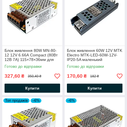
Блок живлення 80W MN-80-
Блок живлення 60W 12V MTK
12 12V 6.66А Compact (80Вт
Electro MTK-LED-60W-12V-
12В 7А) 115×78×36мм для
IP20-5A маленький
світлодіодної LED стрічки,
122х36х22мм (60Вт 12В 5А)
Готово до відправки
Готово до відправки
модулів, лінійок
для світлодіодної LED стрічки
327,60
170,60
₴
₴
350,40 ₴
182 ₴
Купити
Купити
Топ продажів
–6%
–6%