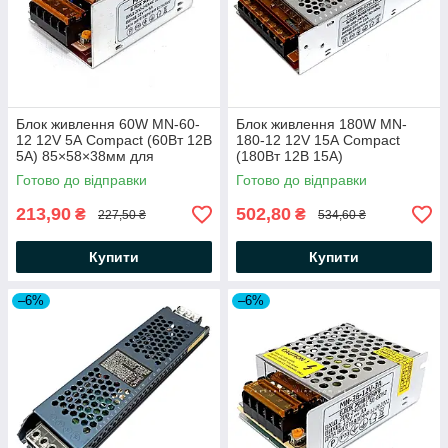
Блок живлення 60W MN-60-
Блок живлення 180W MN-
12 12V 5А Compact (60Вт 12В
180-12 12V 15А Compact
5А) 85×58×38мм для
(180Вт 12В 15А)
світлодіодної LED стрічки,
163×98×42мм для
Готово до відправки
Готово до відправки
модулів, лінійок
світлодіодної LED стрічки,
модулів, лінійок
213,90
502,80
₴
₴
227,50 ₴
534,60 ₴
Купити
Купити
–6%
–6%