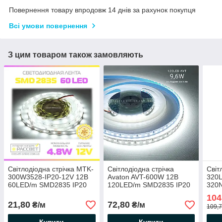
Повернення товару впродовж 14 днів за рахунок покупця
Всі умови повернення
З цим товаром також замовляють
Світлодіодна стрічка MTK-
Світлодіодна стрічка
Світ
300W3528-IP20-12V 12В
Avaton AVT-600W 12В
320
60LED/m SMD2835 IP20
120LED/m SMD2835 IP20
320
(для підсвічування) 4,8Вт/
(для підсвічування і
120
104
м 7000К біле холодне
освітлення) 9,6 Вт/м
нейт
21,80
72,80
₴/м
₴/м
109,7
світло
холодна