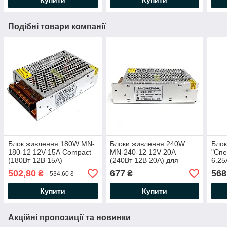
Купити
Купити
Подібні товари компанії
Блок живлення 180W MN-
Блоки живлення 240W
Блок
180-12 12V 15А Compact
MN-240-12 12V 20А
"Спе
(180Вт 12В 15А)
(240Вт 12В 20А) для
6.25
163×98×42мм для
світлодіодних стрічок
200х
502,80
677
568
₴
₴
534,60 ₴
світлодіодної LED стрічки,
оптом
6.25
модулів, лінійок
стрі
Купити
Купити
Акційні пропозиції та новинки