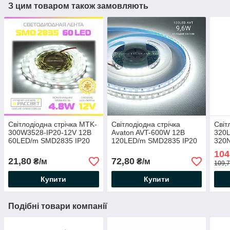
З цим товаром також замовляють
Світлодіодна стрічка MTK-
Світлодіодна стрічка
Світ
300W3528-IP20-12V 12В
Avaton AVT-600W 12В
320
60LED/m SMD2835 IP20
120LED/m SMD2835 IP20
320
(для підсвічування) 4,8Вт/
(для підсвічування і
120
104
м 7000К біле холодне
освітлення) 9,6 Вт/м
нейт
21,80
72,80
₴/м
₴/м
109,7
світло
холодна
Купити
Купити
Подібні товари компанії