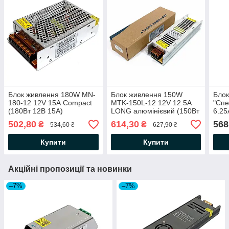
Блок живлення 180W MN-
Блок живлення 150W
Блок
180-12 12V 15А Compact
MTK-150L-12 12V 12.5А
"Спе
(180Вт 12В 15А)
LONG алюмінієвий (150Вт
6.25
163×98×42мм для
12В 12.5А) Premium
200х
502,80
614,30
568
₴
₴
534,60 ₴
627,90 ₴
світлодіодної LED стрічки,
201×59×37мм для
6.25
модулів, лінійок
світлодіодної LED стрічки
стрі
Купити
Купити
Акційні пропозиції та новинки
–7%
–7%