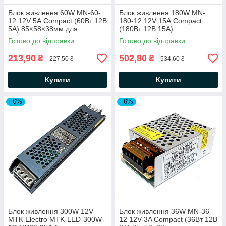
Блок живлення 60W MN-60-
Блок живлення 180W MN-
12 12V 5А Compact (60Вт 12В
180-12 12V 15А Compact
5А) 85×58×38мм для
(180Вт 12В 15А)
світлодіодної LED стрічки,
163×98×42мм для
Готово до відправки
Готово до відправки
модулів, лінійок
світлодіодної LED стрічки,
модулів, лінійок
213,90
502,80
₴
₴
227,50 ₴
534,60 ₴
Купити
Купити
–6%
–6%
Блок живлення 300W 12V
Блок живлення 36W MN-36-
MTK Electro MTK-LED-300W-
12 12V 3A Compact (36Вт 12В