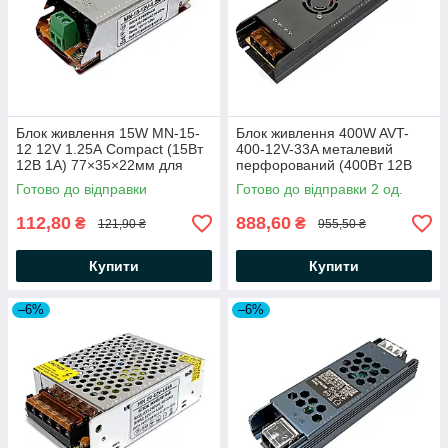
Блок живлення 15W MN-15-
Блок живлення 400W AVT-
12 12V 1.25А Compact (15Вт
400-12V-33A металевий
12В 1А) 77×35×22мм для
перфорований (400Вт 12В
світлодіодної LED стрічки,
33А) IP20 вузький
Готово до відправки
Готово до відправки 2 од.
модулів, лінійок
245×63×29мм для
світлодіодної LED стрічки
112,80
888,60
₴
₴
121,90 ₴
955,50 ₴
Купити
Купити
–6%
–6%