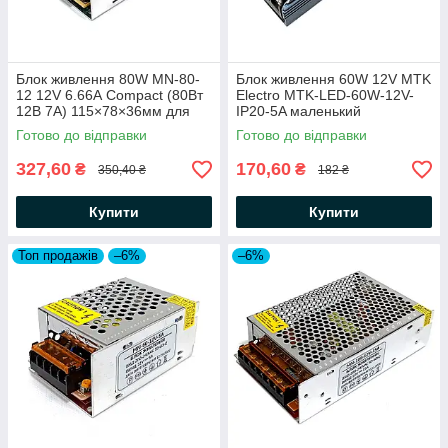
Блок живлення 80W MN-80-
Блок живлення 60W 12V MTK
12 12V 6.66А Compact (80Вт
Electro MTK-LED-60W-12V-
12В 7А) 115×78×36мм для
IP20-5A маленький
світлодіодної LED стрічки,
122х36х22мм (60Вт 12В 5А)
Готово до відправки
Готово до відправки
модулів, лінійок
для світлодіодної LED стрічки
327,60
170,60
₴
₴
350,40 ₴
182 ₴
Купити
Купити
Топ продажів
–6%
–6%