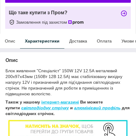
Що таке купити з Пром?
Замовлення під захистом
Опис
Характеристики
Доставка
Оплата
Умови 
Опис
Блок живлення
"Спеціаліст"
150W 12V 12.5А металевий
200х97х43мм (150Вт 12В 12.5А)
має стабілізовану вихідну
напругу 12V і призначений для під'єднання світлодіодних
стрічок. Не призначений для роботи в приміщеннях із
підвищеною вологістю.
Також у нашому
інтернет-магазині
Ви можете
купити
світлодіодну стрічку
и
алюмінієвий профіль
для
світлодіодних стрічок.