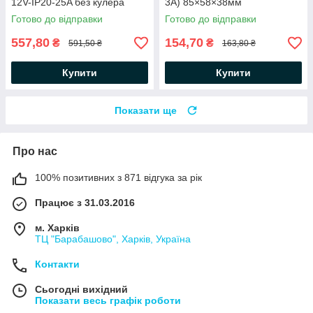
12V-IP20-25A без кулера
3А) 85×58×38мм
206х50х23мм (300Вт 12В
світлодіодної LED стрічки,
Готово до відправки
Готово до відправки
25А) для світлодіодної LED
модулів, лінійок
стрічки
557,80
154,70
₴
₴
591,50 ₴
163,80 ₴
Купити
Купити
Показати ще
Про нас
100% позитивних з 871 відгука за рік
Працює з 31.03.2016
м. Харків
ТЦ "Барабашово", Харків, Україна
Контакти
Сьогодні вихідний
Показати весь графік роботи