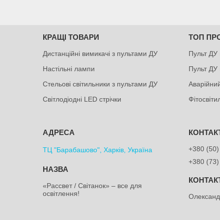
КРАЩІ ТОВАРИ
ТОП ПР
Дистанційні вимикачі з пультами ДУ
Пульт ДУ 
Настільні лампи
Пульт ДУ 
Стельові світильники з пультами ДУ
Аварійний
Світлодіодні LED стрічки
Фітосвіт
+380 (50)
ТЦ "Барабашово", Харків, Україна
+380 (73)
«Рассвет / Світанок» – все для
освітлення!
Олексан