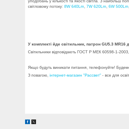
уподобань у кількості та якості світла. З найбільш 
світловому потоку:
8W 640Lm
,
7W 620Lm
,
6W 500Lm
У комплекті йде світильник, патрон GU5.3 MR16 дл
Світильники відповідають ГОСТ Р МЕК 60598-1-2003
Якщо будуть виникати питання, телефонуйте! Будемо
З повагою,
інтернет-магазин "Рассвет"
- все для осві