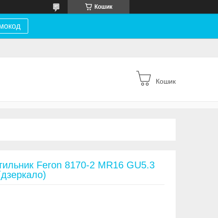
Кошик
мокод
Кошик
тильник Feron 8170-2 MR16 GU5.3
(дзеркало)