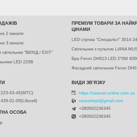
ОДАЖІВ
ПРЕМІУМ ТОВАРИ ЗА НАЙ
ЦІНАМИ
на 2 канали
LED стрічка "Спеціаліст" 3014 
на 3 канали
Світильник з пультом LIANA MU
 світильник "ВИХІД / EXIT"
Бра Feron DH013 LED 2*3W 400
ильники LED 220В
Фасадний світильник Feron DH0
 223-63-45
МТС
https://rassvet-online.com.ua
 439-01-09
Lifecell
rassvetopt@gmail.com
+380502236345
+380502236345
др