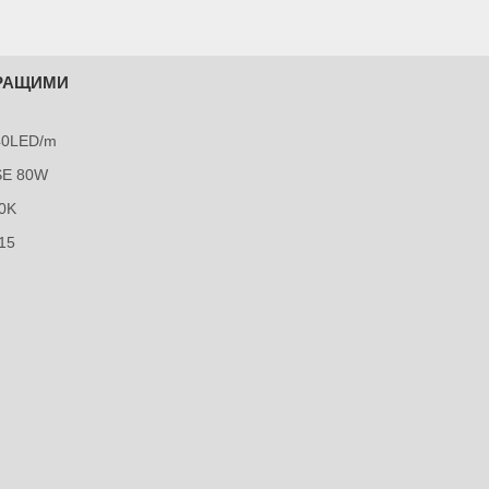
КРАЩИМИ
240LED/m
SE 80W
0K
15