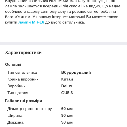
Вбудований світильник HDL16008 має таку конструкцію, що
лампа залишається всередині під склом і не видно, що надає
особливого шарму світному склу та розсіює світло, роблячи
його м'якшим. У нашому інтернет-магазині Ви можете також
купити
лампи MR-16
до цього світильника.
Характеристики
Основні
Тип світильника
Вбудовуваний
Країна виробник
Китай
Виробник
Delux
Тип цоколя
GU5.3
Габаритні розміри
Діаметр врізного отвору
60 мм
Ширина
90 мм
Довжина
90 мм