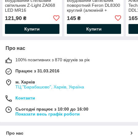
Вбудований стельовий
Вбудований світильник
Алюм
світильник Z-Light ZA068
поворотний Feron DL8300
Tec
LED MR16
круглий (алюміній +
DDL1
пластик) MR-16 G5.3
Whit
121,90
145
165
₴
₴
Ø85мм білий матовий
вбуд
Купити
Купити
Про нас
100% позитивних з 870 відгуків за рік
Працює з 31.03.2016
м. Харків
ТЦ "Барабашово", Харків, Україна
Контакти
Сьогодні працює з 10:00 до 16:00
Показати весь графік роботи
Про нас