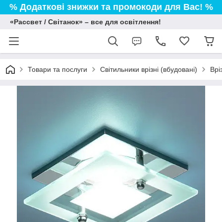
% Додаткові знижки та промокоди для Вас! %
«Рассвет / Світанок» – все для освітлення!
Товари та послуги
Світильники врізні (вбудовані)
Врі