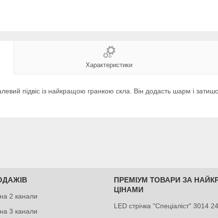
Характеристики
вий підвіс із найкращою гранкою скла. Він додасть шарм і затишок
ОДАЖІВ
ПРЕМІУМ ТОВАРИ ЗА НАЙ
ЦІНАМИ
на 2 канали
LED стрічка "Спеціаліст" 3014 
на 3 канали