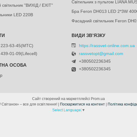
Світильник з пультом LIANA MU
 світильник "ВИХІД / EXIT"
Бра Feron DH013 LED 2*3W 400
ильники LED 220В
Фасадний світильник Feron DH0
 223-63-45
МТС
https://rassvet-online.com.ua
 439-01-09
Lifecell
rassvetopt@gmail.com
+380502236345
+380502236345
др
Сайт створений на маркетплейсі
Prom.ua
«Рассвет / Світанок» – все для освітлення! |
Поскаржитися на контент
|
Політика конфід
Select Language
▼