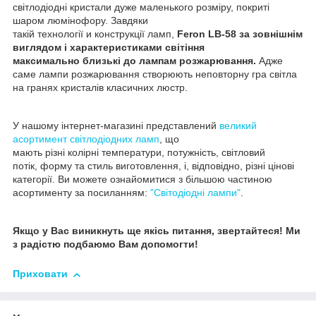
світлодіодні кристали дуже маленького розміру, покриті
шаром люмінофору. Завдяки
такій технології и конструкції ламп,
Feron LB-58 за зовнішнім
виглядом і характеристиками світіння
максимально близькі до лампам розжарювання.
Адже
саме лампи розжарювання створюють неповторну гра світла
на гранях кристалів класичних люстр.
У нашому інтернет-магазині представлений
великий
асортимент світлодіодних ламп
, що
мають різні колірні температури, потужність, світловий
потік, форму та стиль виготовлення, і, відповідно, різні цінові
категорії. Ви можете ознайомитися з більшою частиною
асортименту за посиланням:
"Світодіодні лампи"
.
Якщо у Вас виникнуть ще якісь питання, звертайтеся! Ми
з радістю подбаюмо Вам допомогти!
Приховати