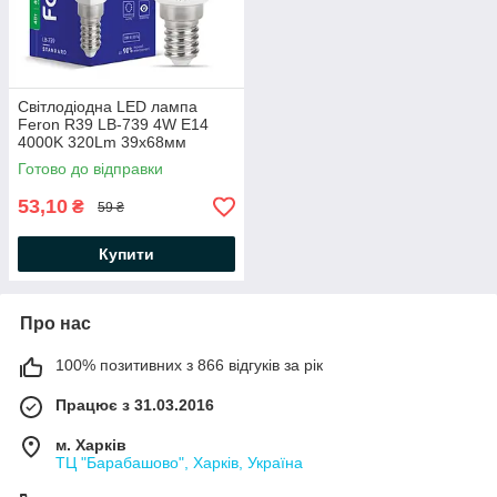
Світлодіодна LED лампа
Feron R39 LB-739 4W Е14
4000K 320Lm 39х68мм
нейтральне біле світло
Готово до відправки
53,10
₴
59 ₴
Купити
Про нас
100% позитивних з 866 відгуків за рік
Працює з 31.03.2016
м. Харків
ТЦ "Барабашово", Харків, Україна