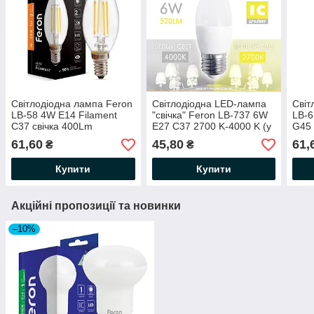
Світлодіодна лампа Feron
Світлодіодна LED-лампа
Світ
LB-58 4W E14 Filament
"свічка" Feron LB-737 6W
LB-6
C37 свічка 400Lm
Е27 C37 2700 K-4000 K (у
G45 
2700K/4000K
настільну лампу, бра) 520
400
61,60
45,80
61,
₴
₴
Lm
Купити
Купити
Акційні пропозиції та новинки
–10%