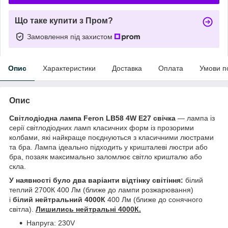
Що таке купити з Пром?
Замовлення під захистом
Опис
Характеристики
Доставка
Оплата
Умови п
Опис
Світлодіодна лампа Feron LB58 4W Е27 свічка
— лампа із
серії світлодіодних ламп класичних форм із прозорими
колбами, які найкраще поєднуються з класичними люстрами
та бра. Лампа ідеально підходить у кришталеві люстри або
бра, позаяк максимально заломлює світло кришталю або
скла.
У наявності було два варіанти відтінку світіння:
білий
теплий 2700К 400 Лм (ближе до лампи розжарювання)
і
білий нейтральний 4000К
400 Лм (ближе до сонячного
світла).
Лишились нейтральні 4000К.
Напруга: 230V