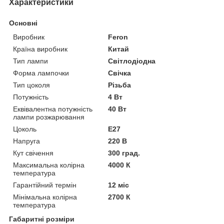
Характеристики
Основні
Виробник
Feron
Країна виробник
Китай
Тип лампи
Світлодіодна
Форма лампочки
Свічка
Тип цоколя
Різьба
Потужність
4 Вт
Еквівалентна потужність
40 Вт
лампи розжарювання
Цоколь
E27
Напруга
220 В
Кут свічення
300 град.
Максимальна колірна
4000 К
температура
Гарантійний термін
12 міс
Мінімальна колірна
2700 К
температура
Габаритні розміри