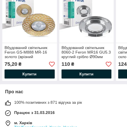
Вбудований світильник
Вбудований світильник
Вбуд
Feron GS-M888 MR-16
8060-2 Feron MR16 GU5.3
світ
золото (врізний
круглий срібло Ø90мм
скло
стельовий)
(врізний Ø60мм, глибина
кори
75,20
110
124
₴
₴
60мм) під змінну лампу
муль
MR16 G5.3
Купити
Купити
Про нас
100% позитивних з 871 відгука за рік
Працює з 31.03.2016
м. Харків