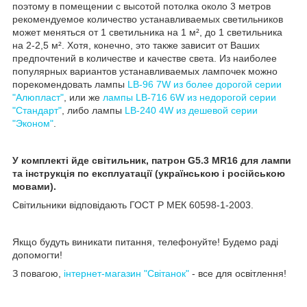
поэтому в помещении с высотой потолка около 3 метров
рекомендуемое количество устанавливаемых светильников
может меняться от 1 светильника на 1 м², до 1 светильника
на 2-2,5
м²
. Хотя, конечно, это также зависит от Ваших
предпочтений в количестве и качестве света. Из наиболее
популярных вариантов устанавливаемых лампочек можно
порекомендовать лампы
LB-96 7W из более дорогой серии
"Алюпласт"
, или же
лампы LB-716 6W из недорогой серии
"Стандарт"
, либо лампы
LB-240 4W из дешевой серии
"Эконом"
.
У комплекті йде світильник, патрон G5.3 MR16 для лампи
та інструкція по експлуатації (українською і російською
мовами).
Світильники відповідають ГОСТ Р МЕК 60598-1-2003.
Якщо будуть виникати питання, телефонуйте! Будемо раді
допомогти!
З повагою,
інтернет-магазин "Світанок"
- все для освітлення!