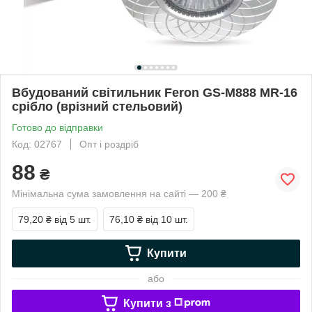
Вбудований світильник Feron GS-M888 MR-16
срібло (врізний стельовий)
Готово до відправки
Код: 02767
Опт і роздріб
88
₴
Мінімальна сума замовлення на сайті — 200 ₴
79,20 ₴
від 5 шт.
76,10 ₴
від 10 шт.
Купити
або
Купити з