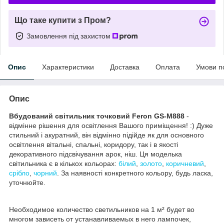
Що таке купити з Пром?
Замовлення під захистом
Опис
Характеристики
Доставка
Оплата
Умови п
Опис
Вбудований світильник точковий Feron GS-M888
-
відмінне рішення для освітлення Вашого приміщення! :) Дуже
стильний і акуратний, він відмінно підійде як для основного
освітлення вітальні, спальні, коридору, так і в якості
декоративного підсвічування арок, ніш. Ця моделька
світильника є в кількох кольорах:
білий
,
золото
,
коричневий
,
срібло
,
чорний
. За наявності конкретного кольору, будь ласка,
уточнюйте.
Необходимое количество светильников на 1
м²
будет во
многом зависеть от устанавливаемых в него лампочек,