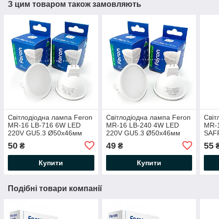
З цим товаром також замовляють
Світлодіодна лампа Feron
Світлодіодна лампа Feron
Світ
MR-16 LB-716 6W LED
MR-16 LB-240 4W LED
MR-
220V GU5.3 Ø50х46мм
220V GU5.3 Ø50х46мм
SAF
2700K / 4000K / 6400K
2700K / 4000K / 6400K
Ø50х
50
49
55
₴
₴
матова 500Lm
матова 320Lm
640
Купити
Купити
Подібні товари компанії