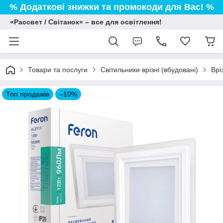
% Додаткові знижки та промокоди для Вас! %
«Рассвет / Світанок» – все для освітлення!
Товари та послуги
Світильники врізні (вбудовані)
Врі
Топ продажів
–10%