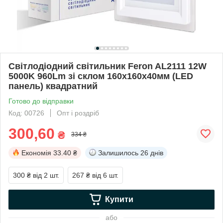
Світлодіодний світильник Feron AL2111 12W
5000K 960Lm зі склом 160х160х40мм (LED
панель) квадратний
Готово до відправки
Код: 00726
Опт і роздріб
300,60
₴
334 ₴
Економія
33.40 ₴
Залишилось
26 днів
300 ₴
від 2 шт.
267 ₴
від 6 шт.
Купити
або