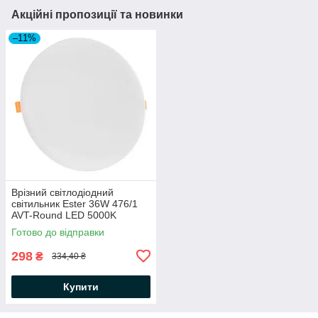
Акційні пропозиції та новинки
–11%
Врізний світлодіодний
світильник Ester 36W 476/1
AVT-Round LED 5000K
3500Lm 225х20мм 36Вт
Готово до відправки
круглий білий
298
₴
334,40 ₴
Купити