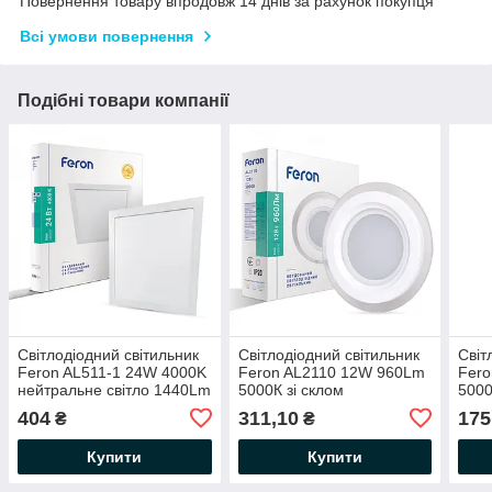
Повернення товару впродовж 14 днів за рахунок покупця
Всі умови повернення
Подібні товари компанії
Світлодіодний світильник
Світлодіодний світильник
Світ
Feron AL511-1 24W 4000K
Feron AL2110 12W 960Lm
Fer
нейтральне світло 1440Lm
5000К зі склом
5000
LED панель
Ø160х40мм (LED панель)
Ø10
404
311,10
175
₴
₴
295x295x16мм
круг
круг
квадратний
Купити
Купити