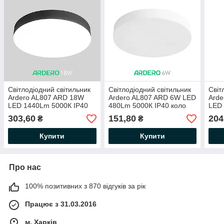
Світлодіодний світильник
Світлодіодний світильник
Світ
Ardero AL807 ARD 18W
Ardero AL807 ARD 6W LED
Arde
LED 1440Lm 5000К IP40
480Lm 5000К IP40 коло
LED 
коло Ø156x26мм
Ø91x26мм накладний
121
303,60
151,80
204
₴
₴
накладний круглий чорний
круглий білий
квад
Купити
Купити
Про нас
100% позитивних з 870 відгуків за рік
Працює з 31.03.2016
м. Харків