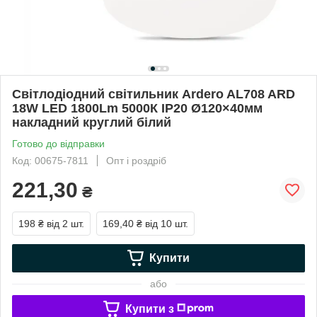
Світлодіодний світильник Ardero AL708 ARD
18W LED 1800Lm 5000К IP20 Ø120×40мм
накладний круглий білий
Готово до відправки
Код: 00675-7811
Опт і роздріб
221,30
₴
198 ₴
від 2 шт.
169,40 ₴
від 10 шт.
Купити
або
Купити з