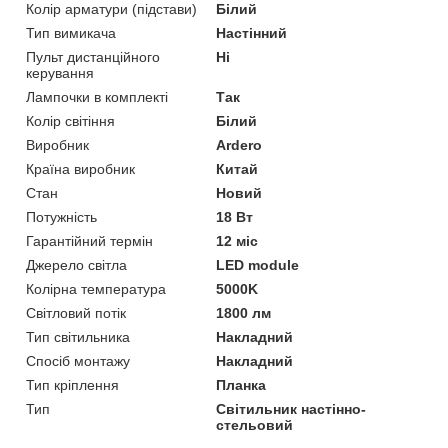
Колір арматури (підстави)
Білий
Тип вимикача
Настінний
Пульт дистанційного
Ні
керування
Лампочки в комплекті
Так
Колір світіння
Білий
Виробник
Ardero
Країна виробник
Китай
Стан
Новий
Потужність
18 Вт
Гарантійний термін
12 міс
Джерело світла
LED module
Колірна температура
5000K
Світловий потік
1800 лм
Тип світильника
Накладний
Спосіб монтажу
Накладний
Тип кріплення
Планка
Тип
Світильник настінно-
стельовий