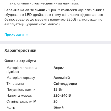
аналогічними люмінесцентними лампами.
Гарантія на світильник - 1 рік.
У комплекті йде світильник з
вбудованим LED-драйвером (тому світильник підключається
безпосередньо до мережі з напругою 220В) та інструкція по
експлуатації (українською мовою).
Приховати
Характеристики
Основні атрибути
Матеріал плафона,
Акрил
підвісок
Матеріал каркасу
Алюміній
Тип лампи
Світлодіодна
Потужність лампи
18 Вт
Напруга мережі
220~240 В
Ступінь захисту IP
20
Колір
Білий