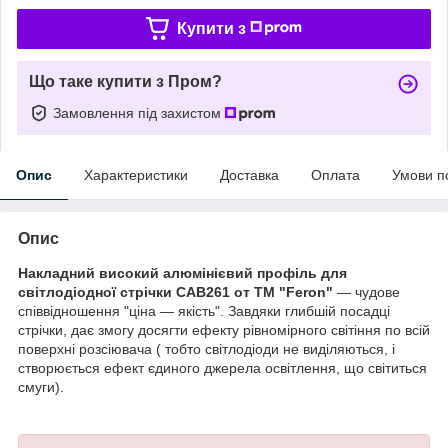
Купити з
Що таке купити з Пром?
Замовлення під захистом
Опис
Характеристики
Доставка
Оплата
Умови п
Опис
Накладний високий алюмінієвий профіль для
світлодіодної стрічки CAB261 от ТМ "Feron"
— чудове
співвідношення "ціна — якість". Завдяки глибшій посадці
стрічки, дає змогу досягти ефекту рівномірного світіння по всій
поверхні розсіювача ( тобто світлодіоди не виділяються, і
створюється ефект єдиного джерела освітлення, що світиться
смуги).