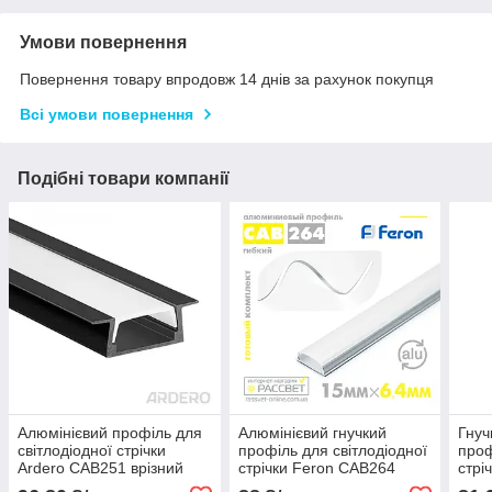
Умови повернення
Повернення товару впродовж 14 днів за рахунок покупця
Всі умови повернення
Подібні товари компанії
Алюмінієвий профіль для
Алюмінієвий гнучкий
Гнуч
світлодіодної стрічки
профіль для світлодіодної
проф
Ardero CAB251 врізний
стрічки Feron CAB264
стрі
2000*22*7мм чорний
накладний
накл