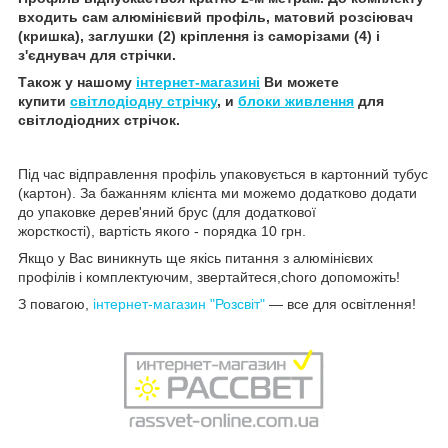
входить сам алюмінієвий профіль, матовий розсіювач
(кришка), заглушки (2) кріплення із саморізами (4) і
з'єднувач для стрічки.
Також у нашому
інтернет-магазині
Ви можете
купити
світлодіодну стрічку
, и
блоки живлення
для
світлодіодних стрічок.
Під час відправлення профіль упаковується в картонний тубус
(картон). За бажанням клієнта ми можемо додатково додати
до упаковке дерев'яний брус (для додаткової
жорсткості), вартість якого - порядка 10 грн.
Якщо у Вас виникнуть ще якісь питання з алюмінієвих
профілів і комплектуючим, звертайтеся,choro допоможіть!
З повагою,
інтернет-магазин "Розсвіт"
— все для освітлення!