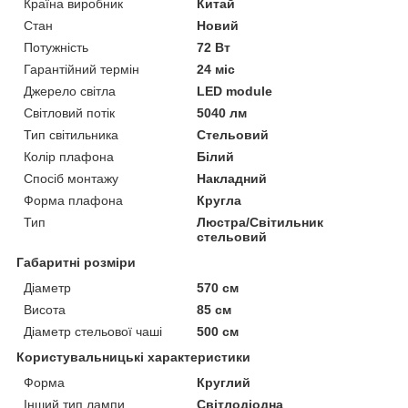
Країна виробник
Китай
Стан
Новий
Потужність
72 Вт
Гарантійний термін
24 міс
Джерело світла
LED module
Світловий потік
5040 лм
Тип світильника
Стельовий
Колір плафона
Білий
Спосіб монтажу
Накладний
Форма плафона
Кругла
Тип
Люстра/Світильник
стельовий
Габаритні розміри
Діаметр
570 см
Висота
85 см
Діаметр стельової чаші
500 см
Користувальницькі характеристики
Форма
Круглий
Інший тип лампи
Світлодіодна