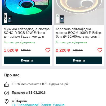
Музична світлодіодна люстра
Керована світлодіодна
SONG R RGB 60W Esllse з
люстра BOOM 100W R Esllse
динаміком і додатком для
біла Ø480х60мм з пультом і
смартфону APP Ø380х70мм
додатком для смартфону
Готово до відправки
Готово до відправки
APP WHITE 220V IP20
1 620
2 220
₴
₴
1 899 ₴
2 250 ₴
Купити
Купити
Про нас
100% позитивних з 871 відгука за рік
Працює з 31.03.2016
м. Харків
ТЦ "Барабашово", Харків, Україна