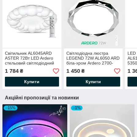
Світильник AL6045ARD
Світлодіодна люстра
LED 
ASTER 72Вт LED Ardero
LEGEND 72W AL6050 ARD
AL6
стельовий світлодіодний
біла-хром Ardero 2700-
535
3000K-4000K-6500K
6500К 5040Lm світильник
пелю
1 784
1 450
1 3
₴
₴
500Lm з пультом ДУ
з пультом ДУ Ø500х100мм
(сві
Ø500х100мм
Ø52
Купити
Купити
Акційні пропозиції та новинки
–15%
–1%