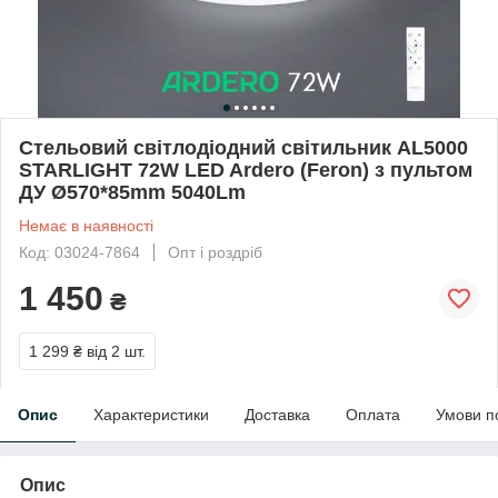
Стельовий світлодіодний світильник AL5000
STARLIGHT 72W LED Ardero (Feron) з пультом
ДУ Ø570*85mm 5040Lm
Немає в наявності
Код: 03024-7864
Опт і роздріб
1 450
₴
1 299 ₴
від 2 шт.
Опис
Характеристики
Доставка
Оплата
Умови п
Опис