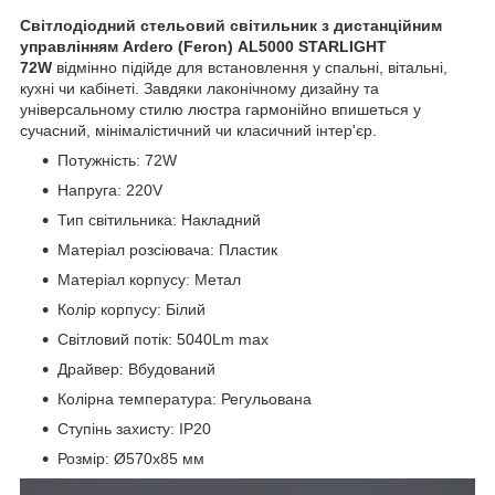
Світлодіодний cтельовий світильник з дистанційним
управлінням Ardero (Feron) AL5000 STARLIGHT
72W
відмінно підійде для встановлення у спальні, вітальні,
кухні чи кабінеті. Завдяки лаконічному дизайну та
універсальному стилю люстра гармонійно впишеться у
сучасний, мінімалістичний чи класичний інтер'єр.
Потужність: 72W
Напруга: 220V
Тип світильника: Накладний
Матеріал розсіювача: Пластик
Матеріал корпусу: Метал
Колір корпусу: Білий
Світловий потік: 5040Lm max
Драйвер: Вбудований
Колірна температура: Регульована
Ступінь захисту: IP20
Розмір: Ø570х85 мм