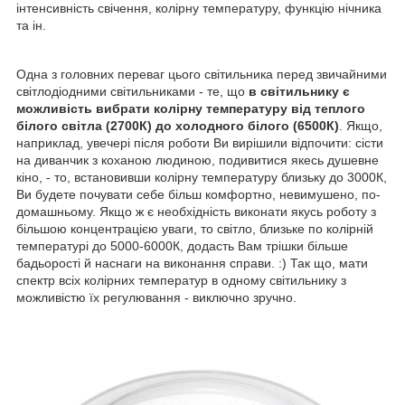
інтенсивність свічення, колірну температуру, функцію нічника
та ін.
Одна з головних переваг цього світильника перед звичайними
світлодіодними світильниками - те, що
в світильнику є
можливість вибрати колірну температуру від теплого
білого світла (2700К) до холодного білого (6500К)
. Якщо,
наприклад, увечері після роботи Ви вирішили відпочити: сісти
на диванчик з коханою людиною, подивитися якесь душевне
кіно, - то, встановивши колірну температуру близьку до 3000К,
Ви будете почувати себе більш комфортно, невимушено, по-
домашньому. Якщо ж є необхідність виконати якусь роботу з
більшою концентрацією уваги, то світло, близьке по колірній
температурі до 5000-6000К, додасть Вам трішки більше
бадьорості й наснаги на виконання справи. :) Так що, мати
спектр всіх колірних температур в одному світильнику з
можливістю їх регулювання - виключно зручно.