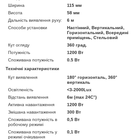
Ширина
115 мм
Висота
58 мм
Дальність виявлення руху:
6 м
Способи установки
Настінний, Вертикальний,
Горизонтальний, Всередині
приміщень, Стельовий
Кут огляду
360 град.
Потужність
1200 Вт
Споживана потужність
0.5 Вт
Технічні характеристики
Кут виявлення
180° горизонталь, 360°
вертикаль
Освітленість
<3-2000Lux
Відстань виявлення
6м (max 24C°)
Активна навантаження
1200 Вт
Змішана навантаження
300 Вт
Споживана потужність в
0,5 Вт
робочому режимі
Споживана потужність у
0,1 Вт
режимі очікування