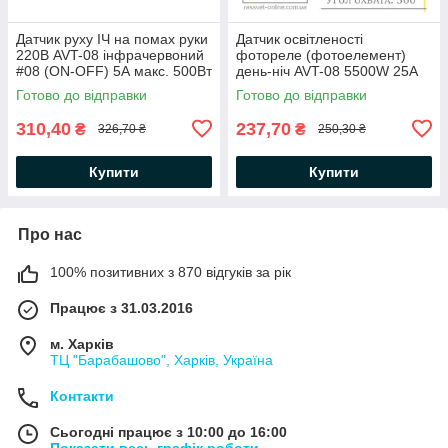
Датчик руху ІЧ на помах руки
Датчик освітленості
220В AVT-08 інфрачервоний
фотореле (фотоелемент)
#08 (ON-OFF) 5А макс. 500Вт
день-ніч AVT-08 5500W 25A
IP20 90х36х21мм
IP44 SEN27
Готово до відправки
Готово до відправки
310,40
237,70
₴
₴
326,70 ₴
250,30 ₴
Купити
Купити
Про нас
100% позитивних з 870 відгуків за рік
Працює з 31.03.2016
м. Харків
ТЦ "Барабашово", Харків, Україна
Контакти
Сьогодні працює з 10:00 до 16:00
Показати весь графік роботи