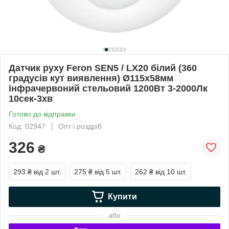
Датчик руху Feron SEN5 / LX20 білий (360
градусів кут виявлення) Ø115x58мм
інфрачервоний стельовий 1200Вт 3-2000Лк
10сек-3хв
Готово до відправки
Код: 02947
Опт і роздріб
326
₴
293 ₴
від 2 шт.
275 ₴
від 5 шт.
262 ₴
від 10 шт.
Купити
або