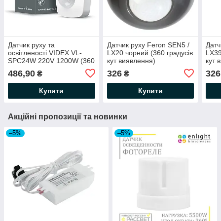
Датчик руху та
Датчик руху Feron SEN5 /
Датч
освітленості VIDEX VL-
LX20 чорний (360 градусів
LX39
SPC24W 220V 1200W (360
кут виявлення)
кут 
градусів кут виявлення)
Ø115x58мм
інфр
486,90
326
326
₴
₴
інфрачервоний стельовий
інфрачервоний стельовий
92х
1200Вт 3-2000Лк
Купити
Купити
10сек-3хв
Акційні пропозиції та новинки
–5%
–5%