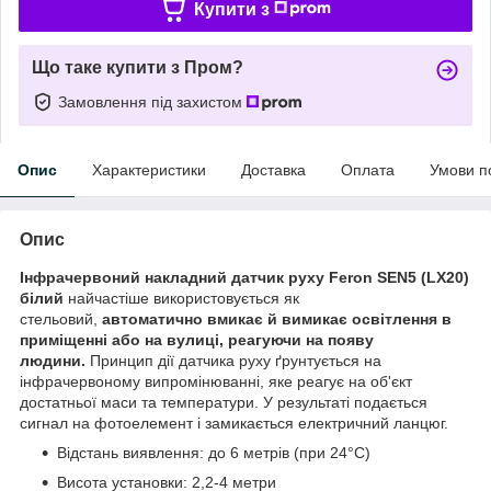
Купити з
Що таке купити з Пром?
Замовлення під захистом
Опис
Характеристики
Доставка
Оплата
Умови п
Опис
Інфрачервоний накладний датчик руху Feron SEN5 (LX20)
білий
найчастіше використовується як
стельовий,
автоматично вмикає й вимикає освітлення в
приміщенні або на вулиці,
реагуючи на появу
людини.
Принцип дії датчика руху ґрунтується на
інфрачервоному випромінюванні, яке реагує на об'єкт
достатньої маси та температури. У результаті подається
сигнал на фотоелемент і замикається електричний ланцюг.
Відстань виявлення: до 6 метрів (при 24°C)
Висота установки: 2,2-4 метри