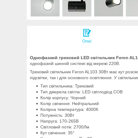
Опис
Однофазний трековий LED світильник Feron AL10
однофазній шинній системі від мережі 220В.
Трековий світильник Feron AL103 30Вт має кут розс
підсвітки, так і для основного освітлення. У світиль
Тип світильника: Трековий
Тип джерела світла: LED світлодіод COB
Колір корпусу: Чорний
Колір свічення: Нейтральний
Колірна температура: 4000К
Потужність: 30Вт
Напруга: 170-265В
Світловий потік: 2700Лм
Кут свічення: 35°