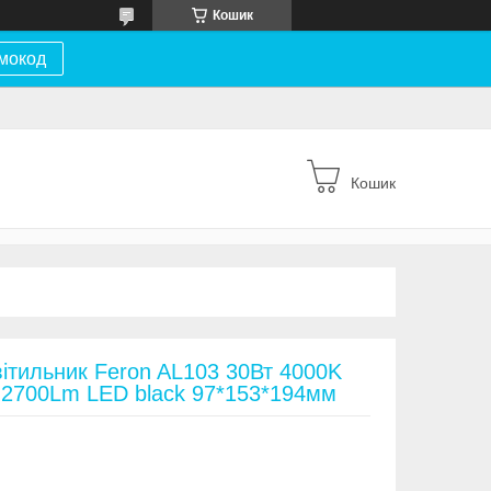
Кошик
мокод
Кошик
вітильник Feron AL103 30Вт 4000K
 2700Lm LED black 97*153*194мм