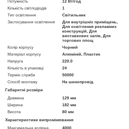
Потужність
12 Вт/год
Кількість світлодіодів
1
Тип освітлення
Світильник
Застосування освітлення
Для внутрішніх приміщень,
Для освітлення рекламних
конструкцій, Для
виставкових залів, Для
торгових площ
Колір корпусу
Чорний
Матеріал корпусу
Алюміній, Пластик
Напруга
220.0
Кількість в упаковці
24
Термін служби
50000
Спосіб монтажу
На шинопровід
Габаритні розміри
Довжина
129 мм
Ширина
182 мм
Висота
80 мм
Характеристики випромінювання
Максимальна колірна
4000