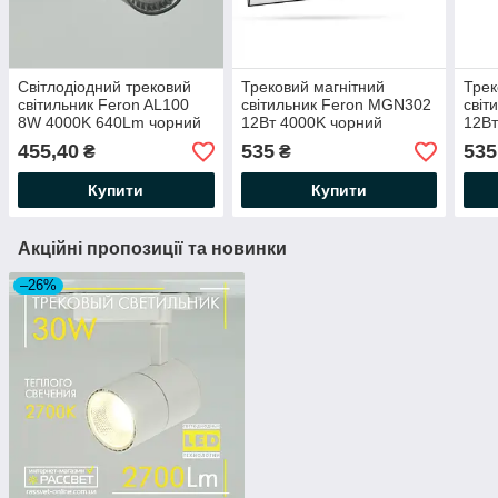
Світлодіодний трековий
Трековий магнітний
Трек
світильник Feron AL100
світильник Feron MGN302
світ
8W 4000K 640Lm чорний
12Вт 4000K чорний
12Вт
лінійний 30см 960Lm LED
960
455,40
535
535
₴
₴
300х22х43мм
Купити
Купити
Акційні пропозиції та новинки
–26%