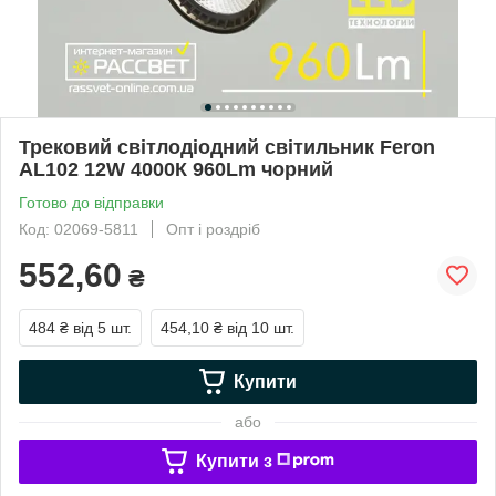
Трековий світлодіодний світильник Feron
AL102 12W 4000К 960Lm чорний
Готово до відправки
Код: 02069-5811
Опт і роздріб
552,60
₴
484 ₴
від 5 шт.
454,10 ₴
від 10 шт.
Купити
або
Купити з