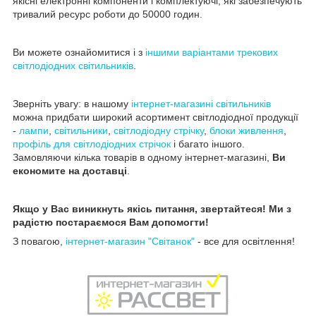
якісні електронні компоненти і комплектуючі, які забезпечують
тривалий ресурс роботи до 50000 годин.
Ви можете ознайомитися і з
іншими варіантами трекових
світлодіодних світильників
.
Зверніть увагу: в нашому
інтернет-магазині
світильників
можна придбати широкий асортимент світлодіодної продукції
-
лампи
,
світильники
,
світлодіодну стрічку
,
блоки живлення
,
профіль для світлодіодних стрічок
і багато іншого.
Замовляючи кілька товарів в одному інтернет-магазині,
Ви
економите на доставці
.
Якщо у Вас виникнуть якісь питання, звертайтеся! Ми з
радістю постараємося Вам допомогти!
З повагою,
інтернет-магазин "Світанок"
- все для освітлення!