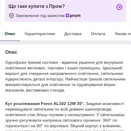
Що таке купити з Пром?
Замовлення під захистом
Опис
Характеристики
Доставка
Оплата
Умови п
Опис
Однофазні трекові системи - відмінне рішення для внутрішнє
освітлення житлових, торгових і інших приміщень. Ідеальний
варіант для створення направленого освітлення, світильники
підкреслюють деталі інтер'єру. Найчастіше трекові світильники
використовуються для освітлення та підсвічування вітрин
магазинів, виставкових стендів.
Кут розсіювання Feron AL102 12W 35°.
Завдяки можливості
переміщувати світильник по всій довжині шинопровода
освітлення стає більш гнучким у налаштуванні. У світильниках
зручно регулювати напрямок світлового променя: 360° по
горизонталі і на 90° по вертикалі. Міцний корпус з алюмінію,