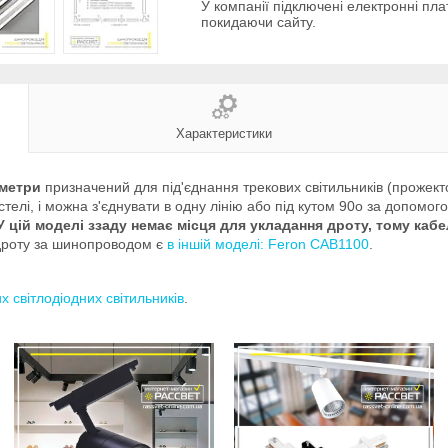
У компанії підключені електронні пла
покидаючи сайту.
Характеристики
 метри
призначений для під'єднання трекових світильників (прожект
елі, і можна з'єднувати в одну лінію або під кутом 90o за допомог
У цій моделі ззаду немає місця для укладання дроту, тому ка
 дроту за шинопроводом є
в іншій моделі: Feron CAB1100
.
х світлодіодних світильників
.