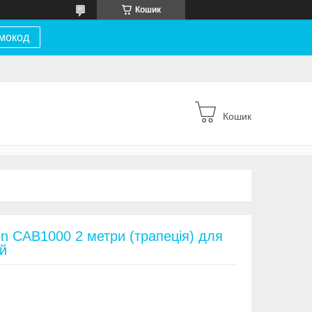
Кошик
мокод
Кошик
n CAB1000 2 метри (трапеція) для
ий