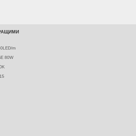
КРАЩИМИ
240LED/m
SE 80W
0K
15