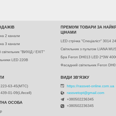
ОДАЖІВ
ПРЕМІУМ ТОВАРИ ЗА НАЙ
ЦІНАМИ
на 2 канали
LED стрічка "Спеціаліст" 3014 
на 3 канали
Світильник з пультом LIANA MU
 світильник "ВИХІД / EXIT"
Бра Feron DH013 LED 2*3W 400
ильники LED 220В
Фасадний світильник Feron DH0
 223-63-45
МТС
https://rassvet-online.com.ua
 439-01-09
Lifecell
rassvetopt@gmail.com
+380502236345
+380502236345
др