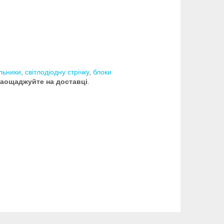
ильники
,
світлодіодну стрічку
,
блоки
заощаджуйте на доставці
.