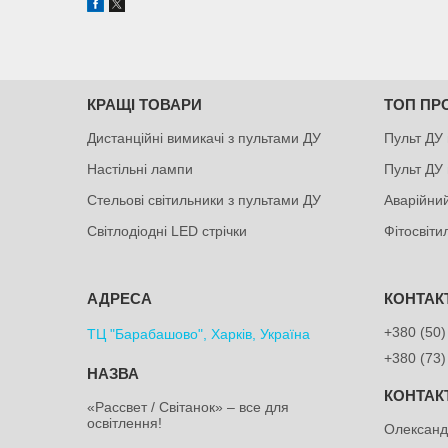
КРАЩІ ТОВАРИ
ТОП ПР
Дистанційні вимикачі з пультами ДУ
Пульт ДУ 
Настільні лампи
Пульт ДУ 
Стельові світильники з пультами ДУ
Аварійний
Світлодіодні LED стрічки
Фітосвіт
+380 (50)
ТЦ "Барабашово", Харків, Україна
+380 (73)
«Рассвет / Світанок» – все для
освітлення!
Олексан