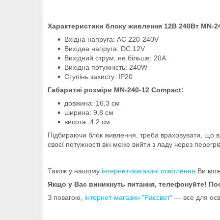
Характеристики блоку живлення 12В 240Вт MN-2
Вхідна напруга: AC 220-240V
Вихідна напруга: DC 12V
Вихідний струм, не більше: 20А
Вихідна потужність: 240W
Ступінь захисту: IP20
Габаритні розміри MN-240-12 Compact:
довжина: 16,3 см
ширина: 9,8 см
висота: 4,2 см
Підбираючи блок живлення, треба враховувати, що вл
своєї потужності він може вийти з ладу через перегр
Також у нашому
інтернет-магазині освітлення
Ви мож
Якщо у Вас виникнуть питання, телефонуйте! П
З повагою,
інтернет-магазин "Рассвет"
— все для осв