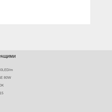
КРАЩИМИ
240LED/m
SE 80W
0K
15