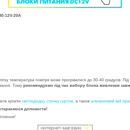
40-12V-20A
:
ітку температура повітря може прогріватися до 30-40 градусів. Під
івання. Тому
рекомендуємо під час вибору блока живлення завж
ете купити
світлодіодну стрічку гуртом
, а також
алюмінієвий led про
остараємося допомогти!
ітлення!