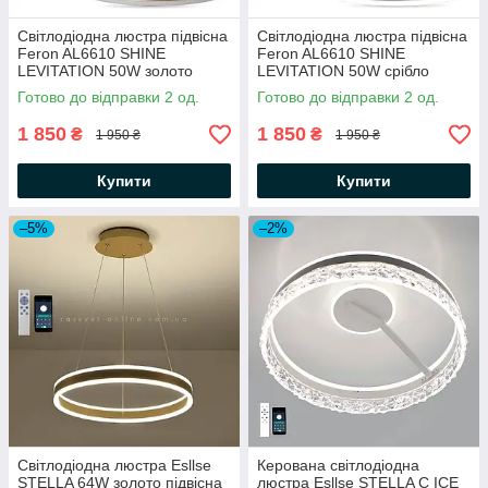
Світлодіодна люстра підвісна
Світлодіодна люстра підвісна
Feron AL6610 SHINE
Feron AL6610 SHINE
LEVITATION 50W золото
LEVITATION 50W срібло
Ø500×1200мм 3200Lm
Ø500×1200мм 3200Lm
Готово до відправки 2 од.
Готово до відправки 2 од.
нейтральне світло 4000K
нейтральне світло 4000K
220V IP20
220V IP20
1 850
1 850
₴
₴
1 950 ₴
1 950 ₴
Купити
Купити
–5%
–2%
Світлодіодна люстра Esllse
Керована світлодіодна
STELLA 64W золото підвісна
люстра Esllse STELLA C ICE