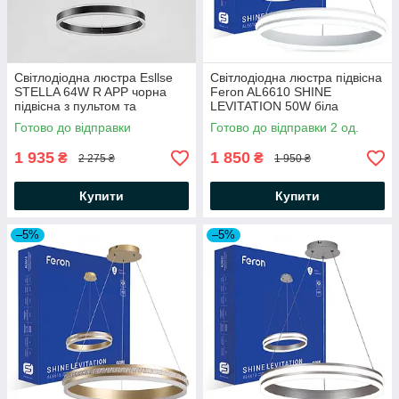
Світлодіодна люстра Esllse
Світлодіодна люстра підвісна
STELLA 64W R APP чорна
Feron AL6610 SHINE
підвісна з пультом та
LEVITATION 50W біла
додатком для телефону
Ø500×1200мм 3200Lm
Готово до відправки
Готово до відправки 2 од.
400Х1200-BLACK/WHITE-
нейтральне світло 4000K
220-IP20
220V IP20
1 935
1 850
₴
₴
2 275 ₴
1 950 ₴
Купити
Купити
–5%
–5%