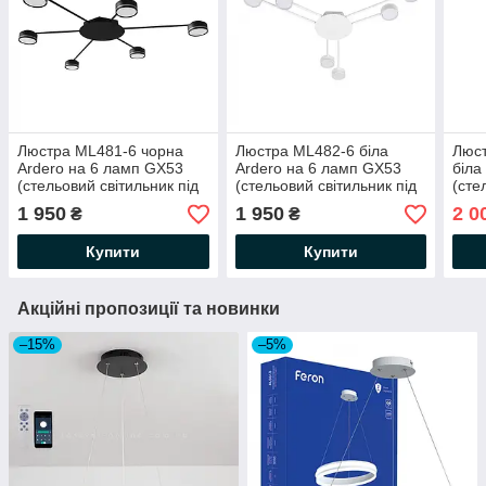
Люстра ML481-6 чорна
Люстра ML482-6 бiла
Люст
Ardero на 6 ламп GX53
Ardero на 6 ламп GX53
бiла
(стельовий світильник під
(стельовий світильник під
(сте
змінні LED лампи)
змінні LED лампи)
змін
1 950
1 950
2 0
₴
₴
770*765*60 мм
843*766*60 мм
820
Купити
Купити
Акційні пропозиції та новинки
–15%
–5%