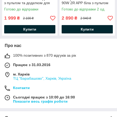
з пультом та додатком для
90W 2R APP біла з пультом
телефону R-APP-400Х1200-
та додатком для смартфону
Готово до відправки
Готово до відправки 2 од.
GOLD/WHITE-220-IP20
Ø500×215мм WHITE 220V
IP20
1 999
2 890
₴
₴
2 100 ₴
2 940 ₴
Купити
Купити
Про нас
100% позитивних з 870 відгуків за рік
Працює з 31.03.2016
м. Харків
ТЦ "Барабашово", Харків, Україна
Контакти
Сьогодні працює з 10:00 до 16:00
Показати весь графік роботи