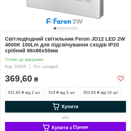
Світлодіодний світильник Feron JD12 LED 2W
4000K 100Lm для підсвічування сходів IP20
срібний 86х86х55мм
Готово до відправки
Код: 03559
Опт і роздріб
369,60
₴
332,60 ₴
від 2 шт.
319 ₴
від 5 шт.
303,60 ₴
від 10 шт.
Купити
або
Купити з