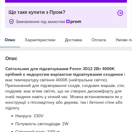
Що таке купити з Пром?
Замовлення під захистом
Опис
Характеристики
Доставка
Оплата
Умови п
Опис
Світильник для підсвічування Feron JD12 2Вт 4000K
срібний є недорогим варіантом підсвічування сходинок
і
має температуру світіння 4000К (нейтральне світло).
Призначений для підсвічування сходів, сходових маршів, стін,
подіумів: має м'яке світло, що не створює дискомфорту для
очей людини навіть у нічний час. Можна встановлювати як у
конструкції з гіпсокартону або дерева, так і бетонні стіни або
підлогу.
Напруга: 230V
Потужність світлодіодів: 2W
Світловий потік: 100Lm