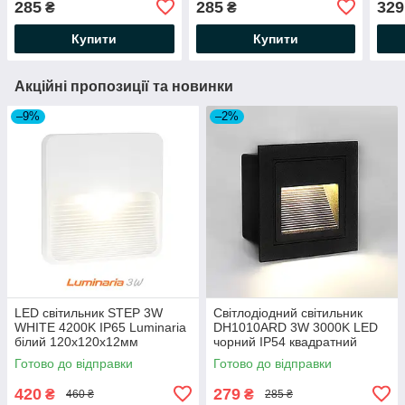
285
285
329
₴
₴
підсвітки сходів 230V
85*85*49мм для підсвітки
86х
30Lm
сходів 230V 30Lm
Купити
Купити
Акційні пропозиції та новинки
–9%
–2%
LED світильник STEP 3W
Світлодіодний світильник
WHITE 4200K IP65 Luminaria
DH1010ARD 3W 3000K LED
білий 120x120x12мм
чорний IP54 квадратний
накладний сходовий для
сходовий 85*85*49мм для
Готово до відправки
Готово до відправки
підсвітки сходів
підсвітки сходів 230V 30Lm
420
279
₴
₴
460 ₴
285 ₴