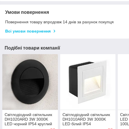
Умови повернення
Повернення товару впродовж 14 днів за рахунок покупця
Всі умови повернення
Подібні товари компанії
Світлодіодний світильник
Світлодіодний світильник
Світ
DH1020ARD 3W 3000K
DH1010ARD 3W 3000K
LED 
LED чорний IP54 круглий
LED білий IP54
100L
сходовий 84*47мм для
квадратний сходовий
сход