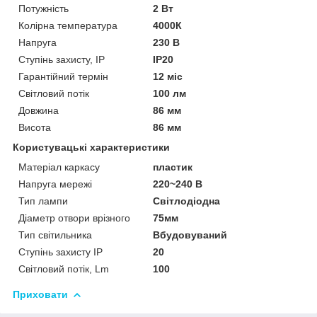
Потужність
2 Вт
Колірна температура
4000К
Напруга
230 В
Ступінь захисту, IP
IP20
Гарантійний термін
12 міс
Світловий потік
100 лм
Довжина
86 мм
Висота
86 мм
Користувацькі характеристики
Матеріал каркасу
пластик
Напруга мережі
220~240 В
Тип лампи
Світлодіодна
Діаметр отвори врізного
75мм
Тип світильника
Вбудовуваний
Ступінь захисту IP
20
Світловий потік, Lm
100
Приховати