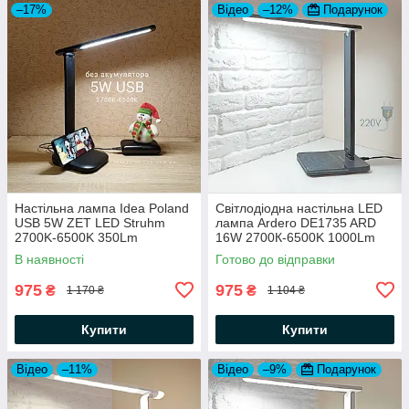
–17%
Відео
–12%
Подарунок
Настільна лампа Idea Poland
Світлодіодна настільна LED
USB 5W ZET LED Struhm
лампа Ardero DE1735 ARD
2700K-6500K 350Lm
16W 2700К-6500K 1000Lm
microUSB DC5V (працює від
(Feron) 180х138х400мм
В наявності
Готово до відправки
Powerbank) чорна
потужна яскрава сіра
975
975
₴
₴
1 170 ₴
1 104 ₴
Купити
Купити
Відео
–11%
Відео
–9%
Подарунок