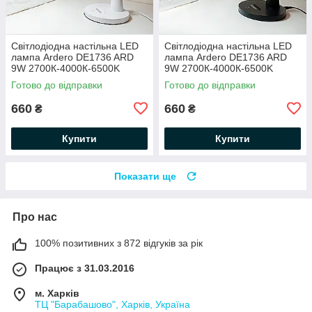
Світлодіодна настільна LED
Світлодіодна настільна LED
лампа Ardero DE1736 ARD
лампа Ardero DE1736 ARD
9W 2700К-4000К-6500K
9W 2700К-4000К-6500K
550Lm (Feron)
550Lm (Feron)
Готово до відправки
Готово до відправки
149х140х442мм біла
149х140х442мм чорна
660
660
₴
₴
Купити
Купити
Показати ще
Про нас
100% позитивних з 872 відгуків за рік
Працює з 31.03.2016
м. Харків
ТЦ "Барабашово", Харків, Україна