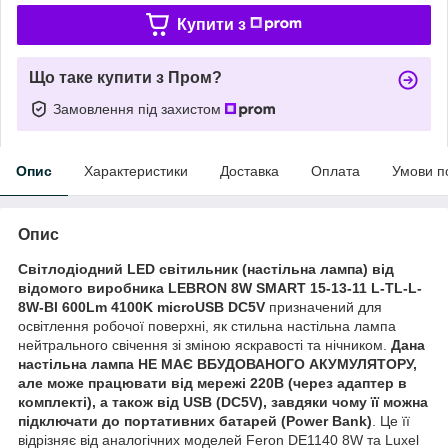
Купити з
Що таке купити з Пром?
Замовлення під захистом
Опис
Характеристики
Доставка
Оплата
Умови п
Опис
Світлодіодний LED світильник (настільна лампа) від
відомого виробника LEBRON 8W SMART 15-13-11 L-TL-L-
8W-Bl 600Lm 4100K microUSB DC5V
призначений для
освітлення робочої поверхні, як стильна настільна лампа
нейтрального свічення зі зміною яскравості та нічником.
Дана
настільна лампа НЕ МАЄ ВБУДОВАНОГО АКУМУЛЯТОРУ,
але може працювати від мережі 220В (через адаптер в
комплекті), а також від USB (DC5V), завдяки чому її можна
підключати до портативних батарей (Power Bank)
. Це її
відрізняє від аналогічних моделей Feron DE1140 8W та Luxel