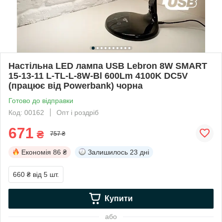
Настільна LED лампа USB Lebron 8W SMART
15-13-11 L-TL-L-8W-Bl 600Lm 4100K DC5V
(працює від Powerbank) чорна
Готово до відправки
Код: 00162
Опт і роздріб
671
₴
757 ₴
Економія
86 ₴
Залишилось
23 дні
660 ₴
від 5 шт.
Купити
або