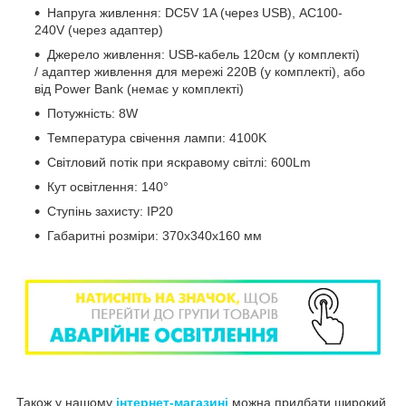
Напруга живлення: DC5V 1A (через USB), AC100-
240V (через адаптер)
Джерело живлення: USB-кабель 120см (у комплекті)
/ адаптер живлення для мережі 220В (у комплекті), або
від Power Bank (немає у комплекті)
Потужність: 8W
Температура свічення лампи: 4100K
Світловий потік при яскравому світлі: 600Lm
Кут освітлення: 140°
Ступінь захисту: IP20
Габаритні розміри: 370x340x160 мм
Також у нашому
інтернет-магазині
можна придбати широкий