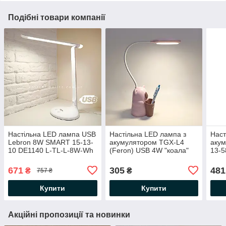
Подібні товари компанії
Настільна LED лампа USB
Настільна LED лампа з
Наст
Lebron 8W SMART 15-13-
акумулятором TGX-L4
акум
10 DE1140 L-TL-L-8W-Wh
(Feron) USB 4W "коала"
13-5
600Lm 4100K DC5V
250Lm 4000K 1200mAh
з RG
(працює від Powerbank)
рожева-коричнева
4100
671
305
481
₴
₴
757 ₴
біла
зеле
Купити
Купити
Акційні пропозиції та новинки