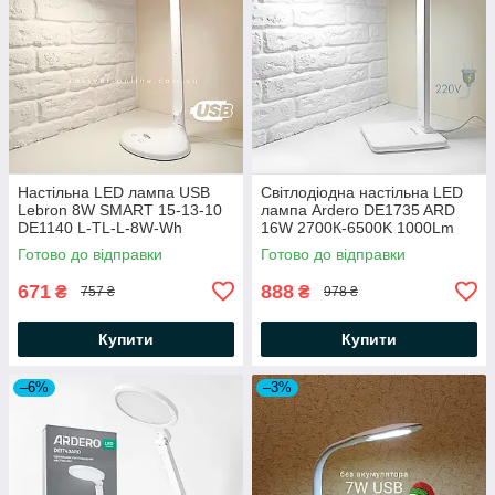
Настільна LED лампа USB
Світлодіодна настільна LED
Lebron 8W SMART 15-13-10
лампа Ardero DE1735 ARD
DE1140 L-TL-L-8W-Wh
16W 2700К-6500K 1000Lm
600Lm 4100K DC5V (працює
(Feron) 180х138х400мм
Готово до відправки
Готово до відправки
від Powerbank) біла
потужна яскрава біла
671
888
₴
₴
757 ₴
978 ₴
Купити
Купити
–6%
–3%