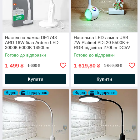
Настільна лампа DE1743
Настільна LED лампа USB
ARD 16W біла Ardero LED
7W Platinet PDL20 5500K +
3000К-6000K 1490Lm
RGB-підсвітка 270Lm DC5V
потужна яскрава світлодіодна
(працює від Powerbank) біла
Готово до відправки
Готово до відправки
482х253х200мм
1 499
1 619,80
₴
₴
1 600 ₴
1 669,90 ₴
Купити
Купити
Відео
Подарунок
Відео
Подарунок