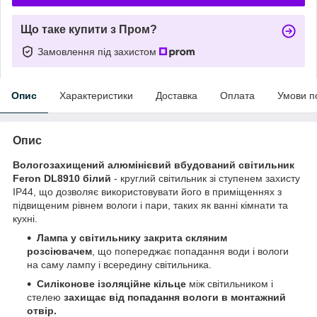
Що таке купити з Пром?
Замовлення під захистом
Опис
Характеристики
Доставка
Оплата
Умови п
Опис
Вологозахищений алюмінієвий вбудований світильник
Feron DL8910 білий
- круглий світильник зі ступенем захисту
ІР44, що дозволяє використовувати його в приміщеннях з
підвищеним рівнем вологи і пари, таких як ванні кімнати та
кухні.
Лампа у світильнику закрита скляним
розсіювачем
, що попереджає попадання води і вологи
на саму лампу і всередину світильника.
Силіконове ізоляційне кільце
між світильником і
стелею
захищає від попадання вологи в монтажний
отвір.