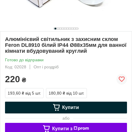
Алюмінієвий світильник з захисним склом
Feron DL8910 білий IP44 Ø88х35мм для ванної
кімнати вбудовуваний круглий
Готово до відправки
Код: 02028
Опт і роздріб
220
₴
193,60 ₴
від 5 шт.
180,80 ₴
від 10 шт.
Купити
або
Купити з