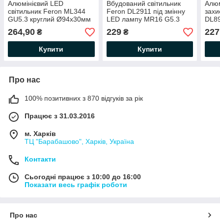
Алюмінієвий LED
Вбудований світильник
Алюм
світильник Feron ML344
Feron DL2911 під змінну
захи
GU5.3 круглий Ø94х30мм
LED лампу MR16 G5.3
DL89
(глибина з лампою 40мм)
білий круглий 98х45мм
88х3
264,90
229
227
₴
₴
врізний акцентний IP20
(глибина з лампою 60мм)
кімн
чорний
врізний IP20
квад
Купити
Купити
Про нас
100% позитивних з 870 відгуків за рік
Працює з 31.03.2016
м. Харків
ТЦ "Барабашово", Харків, Україна
Контакти
Сьогодні працює з 10:00 до 16:00
Показати весь графік роботи
Про нас