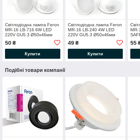
Світлодіодна лампа Feron
Світлодіодна лампа Feron
Світ
MR-16 LB-716 6W LED
MR-16 LB-240 4W LED
MR-
220V GU5.3 Ø50х46мм
220V GU5.3 Ø50х46мм
SAF
2700K / 4000K / 6400K
2700K / 4000K / 6400K
Ø50х
50
49
55
₴
₴
матова 500Lm
матова 320Lm
640
Купити
Купити
Подібні товари компанії