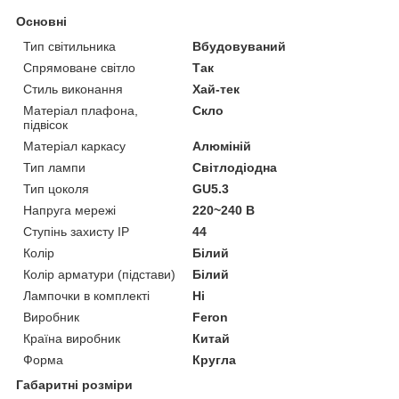
Основні
Тип світильника
Вбудовуваний
Спрямоване світло
Так
Стиль виконання
Хай-тек
Матеріал плафона,
Скло
підвісок
Матеріал каркасу
Алюміній
Тип лампи
Світлодіодна
Тип цоколя
GU5.3
Напруга мережі
220~240 В
Ступінь захисту IP
44
Колір
Білий
Колір арматури (підстави)
Білий
Лампочки в комплекті
Ні
Виробник
Feron
Країна виробник
Китай
Форма
Кругла
Габаритні розміри