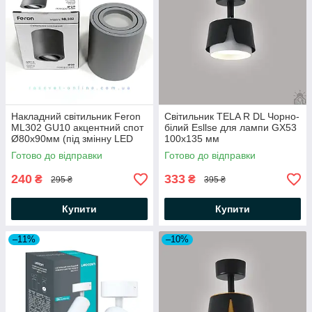
Накладний світильник Feron
Світильник TELA R DL Чорно-
ML302 GU10 акцентний спот
бiлий Esllse для лампи GX53
Ø80х90мм (під змінну LED
100x135 мм
лампу) циліндричний сірий
Готово до відправки
Готово до відправки
240
333
₴
₴
295 ₴
395 ₴
Купити
Купити
–11%
–10%