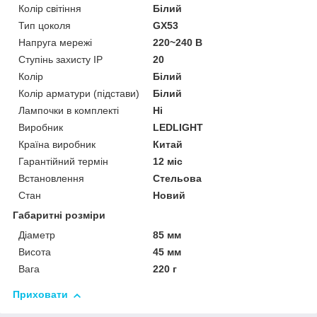
Колір світіння
Білий
Тип цоколя
GX53
Напруга мережі
220~240 В
Ступінь захисту IP
20
Колір
Білий
Колір арматури (підстави)
Білий
Лампочки в комплекті
Ні
Виробник
LEDLIGHT
Країна виробник
Китай
Гарантійний термін
12 міс
Встановлення
Стельова
Стан
Новий
Габаритні розміри
Діаметр
85 мм
Висота
45 мм
Вага
220 г
Приховати