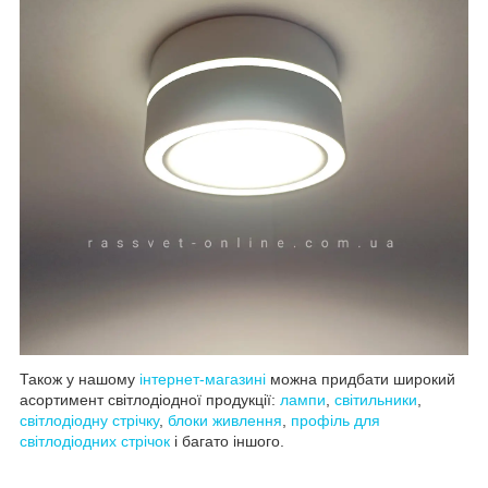
Також у нашому
інтернет-магазині
можна придбати широкий
асортимент світлодіодної продукції:
лампи
,
світильники
,
світлодіодну стрічку
,
блоки живлення
,
профіль для
світлодіодних стрічок
і багато іншого.