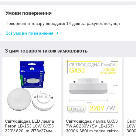
Умови повернення
Повернення товару впродовж 14 днів за рахунок покупця
Всі умови повернення
З цим товаром також замовляють
Світлодіодна LED лампа
Світлодіодна лампа GX53
Світ
Feron LB-153 10W GX53
7W AC230V (SV LB-153)
10W 
220V 820Lm Ø73х27мм
3000K 680Lm тепле світло
3000
4000K біле нейтральне