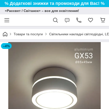
% Додаткові знижки та промокоди для Вас! %
«Рассвет / Світанок» – все для освітлення!
Товари та послуги
Світильники накладні світлодіодні, L
–4%