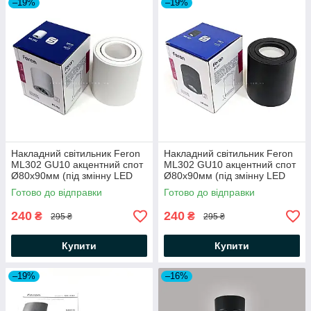
–19%
–19%
Накладний світильник Feron
Накладний світильник Feron
ML302 GU10 акцентний спот
ML302 GU10 акцентний спот
Ø80х90мм (під змінну LED
Ø80х90мм (під змінну LED
лампу) циліндричний білий
лампу) циліндричний чорний
Готово до відправки
Готово до відправки
240
240
₴
₴
295 ₴
295 ₴
Купити
Купити
–19%
–16%