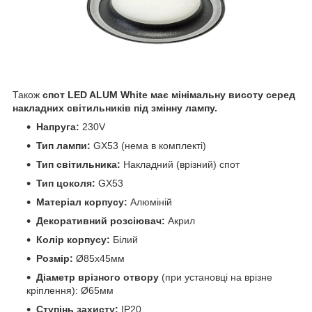
Також
спот LED ALUM White має мінімальну висоту серед
накладних світильників під змінну лампу.
Напруга:
230V
Тип лампи:
GX53 (нема в комплекті)
Тип світильника:
Накладний (врізний) спот
Тип цоколя:
GX53
Матеріал корпусу:
Алюміній
Декоративний розсіювач:
Акрил
Колір корпусу:
Білий
Розмір:
Ø85х45мм
Діаметр врізного отвору
(при установці на врізне
кріплення): Ø65мм
Ступінь захисту:
IP20