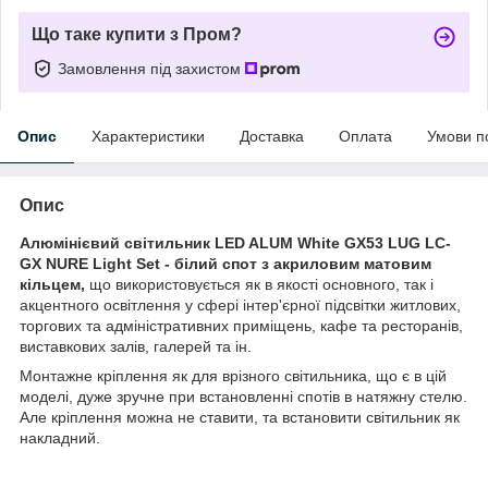
Що таке купити з Пром?
Замовлення під захистом
Опис
Характеристики
Доставка
Оплата
Умови п
Опис
Алюмінієвий світильник LED ALUM White GX53 LUG LC-
GX NURE Light Set - білий спот з акриловим матовим
кільцем,
що
використовується як в якості основного, так і
акцентного освітлення у сфері інтер'єрної підсвітки житлових,
торгових та адміністративних приміщень, кафе та ресторанів,
виставкових залів, галерей та ін.
Монтажне кріплення як для врізного світильника, що є в цій
моделі, дуже зручне при встановленні спотів в натяжну стелю.
Але кріплення можна не ставити, та встановити світильник як
накладний.