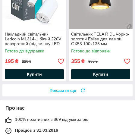
Накладний світильник
Світильник TELA R DL Чорно-
Ledcoin ML314-1 білий 220V
золотий Esllse для лампи
поворотний (під змінну LED
GX53 100x135 мм
лампу GU10) Ø54x133мм
Готово до відправки
Готово до відправки
195
355
₴
₴
220 ₴
395 ₴
Купити
Купити
Показати ще
Про нас
100% позитивних з 869 відгуків за рік
Працює з 31.03.2016