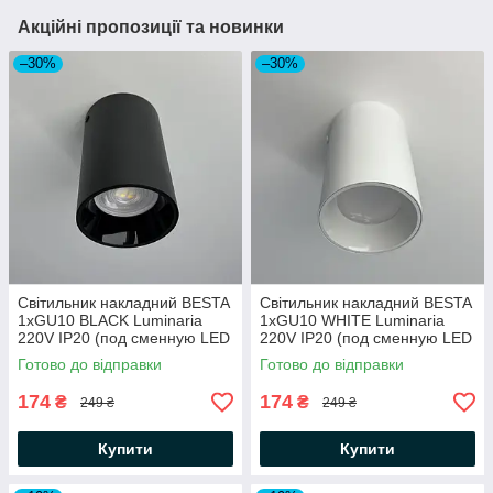
Акційні пропозиції та новинки
–30%
–30%
Світильник накладний BESTA
Світильник накладний BESTA
1хGU10 BLACK Luminaria
1хGU10 WHITE Luminaria
220V IP20 (под сменную LED
220V IP20 (под сменную LED
лампу) точечный Ø65x100
лампу) точечный Ø65x100
Готово до відправки
Готово до відправки
174
174
₴
₴
249 ₴
249 ₴
Купити
Купити