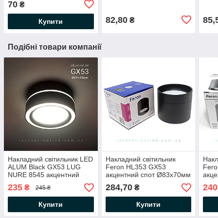
70
₴
світло
82,80
85,
₴
Купити
Подібні товари компанії
Накладний світильник LED
Накладний світильник
Накл
ALUM Black GX53 LUG
Feron HL353 GX53
Fer
NURE 8545 акцентний
акцентний спот Ø83х70мм
акце
спот Ø85х45мм (під
(під змінну LED лампу)
(під
235
284,70
240
₴
₴
245 ₴
змінну LED лампу) чорний
циліндричний чорний
цилі
Купити
Купити