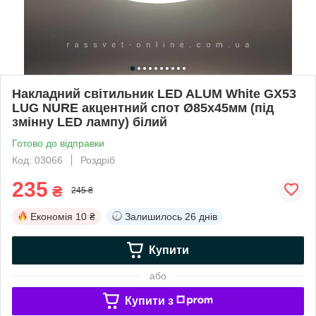
Накладний світильник LED ALUM White GX53
LUG NURE акцентний спот Ø85х45мм (під
змінну LED лампу) білий
Готово до відправки
Код: 03066
Роздріб
235
₴
245 ₴
Економія
10 ₴
Залишилось
26 днів
Купити
або
Купити з