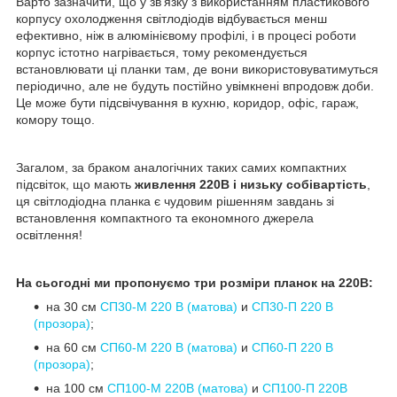
Варто зазначити, що у зв'язку з використанням пластикового
корпусу охолодження світлодіодів відбувається менш
ефективно, ніж в алюмінієвому профілі, і в процесі роботи
корпус істотно нагрівається, тому рекомендується
встановлювати ці планки там, де вони використовуватимуться
періодично, але не будуть постійно увімкнені впродовж доби.
Це може бути підсвічування в кухню, коридор, офіс, гараж,
комору тощо.
Загалом, за браком аналогічних таких самих компактних
підсвіток, що мають
живлення 220В і низьку собівартість
,
ця світлодіодна планка є чудовим рішенням завдань зі
встановлення компактного та економного джерела
освітлення!
На сьогодні ми пропонуємо три розміри планок на 220В:
на 30 см
СП30-М 220 В (матова)
и
СП30-П 220 В
(прозора)
;
на 60 см
СП60-М 220 В (матова)
и
СП60-П 220 В
(прозора)
;
на 100 см
СП100-М 220В (матова)
и
СП100-П 220В