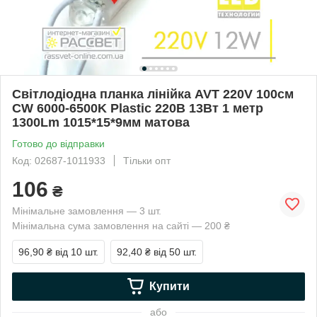
Світлодіодна планка лінійка AVT 220V 100см
CW 6000-6500K Plastic 220В 13Вт 1 метр
1300Lm 1015*15*9мм матова
Готово до відправки
Код: 02687-1011933
Тільки опт
106
₴
Мінімальне замовлення — 3 шт.
Мінімальна сума замовлення на сайті — 200 ₴
96,90 ₴
від 10 шт.
92,40 ₴
від 50 шт.
Купити
або