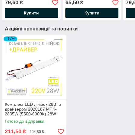
79,60
65,50
79,
₴
₴
6000К біла холодна
6000К біла холодна
615*
хол
Купити
Купити
Акційні пропозиції та новинки
–17%
Комплект LED лінійок 28Вт з
драйвером 2020187 MTK-
2835W (5500-6000K) 28W
50см для заміни
Готово до відправки
люмінесцентних ламп
211,50
₴
254,80 ₴