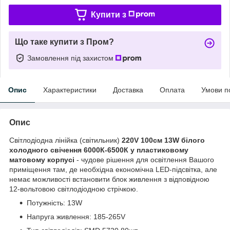
Купити з
Що таке купити з Пром?
Замовлення під захистом
Опис
Характеристики
Доставка
Оплата
Умови п
Опис
Світлодіодна лінійка (світильник)
220V 100см
13W
білого
холодного свічення 6000К-6500К у пластиковому
матовому корпусі
- чудове рішення для освітлення Вашого
приміщення там, де необхідна економічна LED-підсвітка, але
немає можливості встановити блок живлення з відповідною
12-вольтовою світлодіодною стрічкою.
Потужність: 13W
Напруга живлення: 185-265V