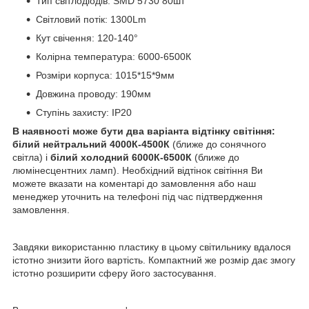
Тип світлодіодів: SMD 5730 80шт
Світловий потік: 1300Lm
Кут свічення: 120-140°
Колірна температура: 6000-6500К
Розміри корпуса: 1015*15*9мм
Довжина проводу: 190мм
Ступінь захисту: IP20
В наявності може бути два варіанта відтінку світіння:
білий нейтральний 4000К-4500К
(ближе до сонячного
світла) і
білий холодний 6000К-6500К
(ближе до
люмінесцентних ламп). Необхідний відтінок світіння Ви
можете вказати на коментарі до замовлення або наш
менеджер уточнить на телефоні під час підтвердження
замовлення.
Завдяки використанню пластику в цьому світильнику вдалося
істотно знизити його вартість.
Компактний же розмір дає змогу
істотно розширити сферу його застосування.