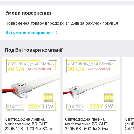
Умови повернення
Повернення товару впродовж 14 днів за рахунок покупця
Всі умови повернення
Подібні товари компанії
Світлодіодна лінійка
Світлодіодна лінійка
Світ
магістральна BRIGHT
магістральна BRIGHT
(лін
220В 11Вт 1200Лм 60см
220В 6Вт 600Лм 30см
CW 6
(LED планка матова) СW
(LED планка матова) СW
220