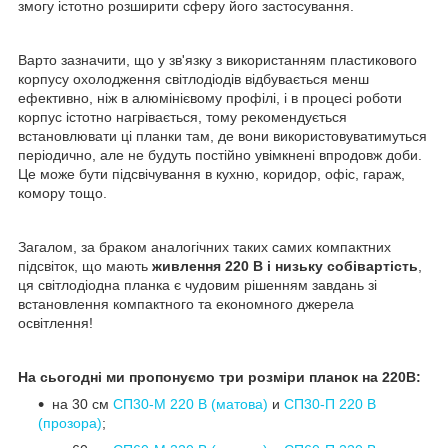
змогу істотно розширити сферу його застосування.
Варто зазначити, що у зв'язку з використанням пластикового
корпусу охолодження світлодіодів відбувається менш
ефективно, ніж в алюмінієвому профілі, і в процесі роботи
корпус істотно нагрівається, тому рекомендується
встановлювати ці планки там, де вони використовуватимуться
періодично, але не будуть постійно увімкнені впродовж доби.
Це може бути підсвічування в кухню, коридор, офіс, гараж,
комору тощо.
Загалом, за браком аналогічних таких самих компактних
підсвіток, що мають
живлення 220 В і низьку собівартість
,
ця світлодіодна планка є чудовим рішенням завдань зі
встановлення компактного та економного джерела
освітлення!
На сьогодні ми пропонуємо три розміри планок на 220В:
на 30 см
СП30-М 220 В (матова)
и
СП30-П 220 В
(прозора)
;