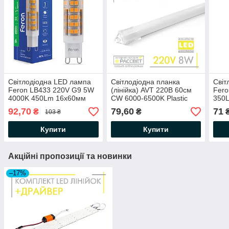
Світлодіодна LED лампа
Світлодіодна планка
Світ
Feron LB433 220V G9 5W
(лінійка) AVT 220В 60см
Fero
4000K 450Lm 16х60мм
CW 6000-6500K Plastic
350
прозора в пластиковому
220V 8Вт 900Lm
або 
92,70
79,60
71
₴
₴
103 ₴
корпусі (220В 5Вт)
615*15*9мм матова біла
плас
холодна
(220
Купити
Купити
Акційні пропозиції та новинки
–17%