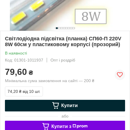
Світлодіодна підсвітка (планка) СП60-П 220V
8W 60см у пластиковому корпусі (прозорий)
В наявності
Код: 01301-1011937
Опт і роздріб
79,60
₴
Мінімальна сума замовлення на сайті — 200 ₴
74,20 ₴
від 10 шт.
Купити
або
Купити з