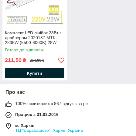
Комплект LED лінійок 28Вт з
драйвером 2020187 MTK-
2835W (5500-6000K) 28W
50см для заміни
Готово до відправки
люмінесцентних ламп
211,50
₴
254,80 ₴
Купити
Про нас
100% позитивних з 867 відгуків за рік
Працює з 31.03.2016
м. Харків
ТЦ "Барабашово", Харків, Україна