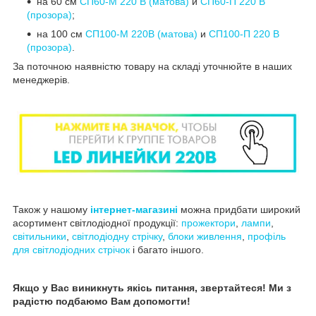
на 60 см
СП60-М 220 В (матова)
и
СП60-П 220 В
(прозора)
;
на 100 см
СП100-М 220В (матова)
и
СП100-П 220 В
(прозора)
.
За поточною наявністю товару на складі уточнюйте в наших
менеджерів.
Також у нашому
інтернет-магазині
можна придбати широкий
асортимент світлодіодної продукції:
прожектори
,
лампи
,
світильники
,
світлодіодну стрічку
,
блоки живлення
,
профіль
для світлодіодних стрічок
і багато іншого.
Якщо у Вас виникнуть якісь питання, звертайтеся! Ми з
радістю подбаюмо Вам допомогти!